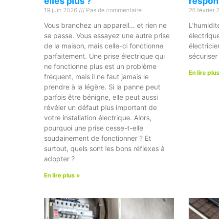
elles plus ?
respon
19 juin 2026
Pas de commentaire
26 février
Vous branchez un appareil… et rien ne
L’humidit
se passe. Vous essayez une autre prise
électriqu
de la maison, mais celle-ci fonctionne
électrici
parfaitement. Une prise électrique qui
sécuriser
ne fonctionne plus est un problème
En lire plu
fréquent, mais il ne faut jamais le
prendre à la légère. Si la panne peut
parfois être bénigne, elle peut aussi
révéler un défaut plus important de
votre installation électrique. Alors,
pourquoi une prise cesse-t-elle
soudainement de fonctionner ? Et
surtout, quels sont les bons réflexes à
adopter ?
En lire plus »