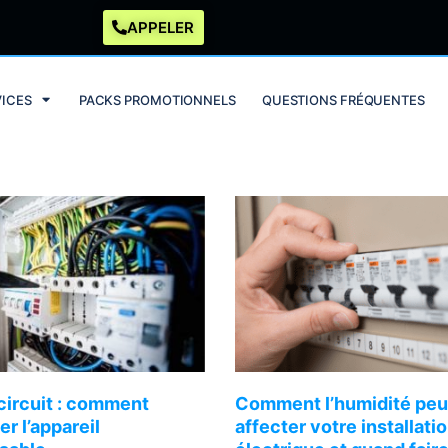
APPELER
VICES
PACKS PROMOTIONNELS
QUESTIONS FRÉQUENTES
circuit : comment
Comment l’humidité peu
ier l’appareil
affecter votre installati