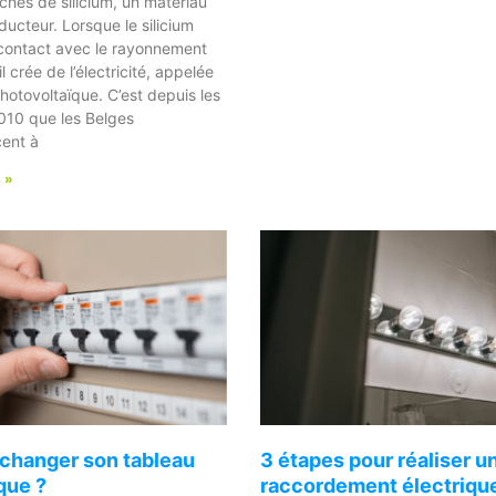
hes de silicium, un matériau
ucteur. Lorsque le silicium
 contact avec le rayonnement
 il crée de l’électricité, appelée
hotovoltaïque. C’est depuis les
010 que les Belges
ent à
s »
changer son tableau
3 étapes pour réaliser u
que ?
raccordement électriqu