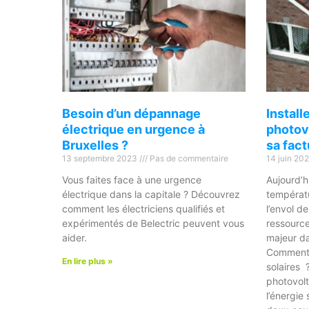
Besoin d’un dépannage
Instal
électrique en urgence à
photov
Bruxelles ?
sa fact
13 septembre 2023
Pas de commentaire
14 juin 20
Vous faites face à une urgence
Aujourd’h
électrique dans la capitale ? Découvrez
températ
comment les électriciens qualifiés et
l’envol d
expérimentés de Belectric peuvent vous
ressource
aider.
majeur da
Comment 
En lire plus »
solaires
photovolt
l’énergie