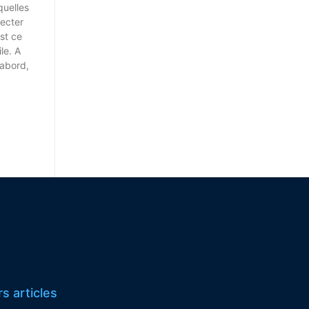
quelles
pecter
st ce
le. A
’abord,
s articles