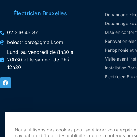
Électricien Bruxelles
Dépannage Élec
Dépannage Écla
02 219 45 37
Mise en conform
Rénovation élec
belectricaro@gmail.com
Parlophonie et 
Lundi au vendredi de 8h30 à
Visite avant inst
20h30 et le samedi de 9h à
12h30
Installation Bor
Electricien Bru
Nous utilisons des cookies pour améliorer votre expéri
navigation, diffuser des publicités ou des contenus pers