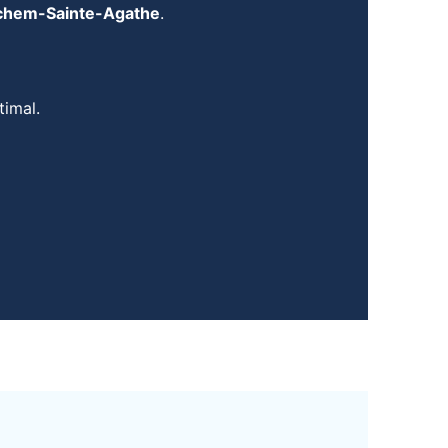
rchem-Sainte-Agathe
.
timal.