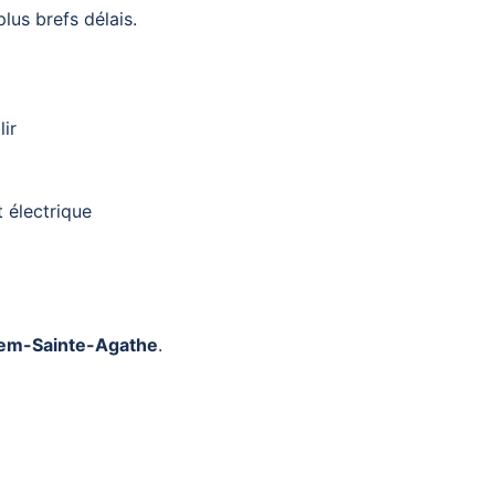
lus brefs délais.
ir
t électrique
hem-Sainte-Agathe
.