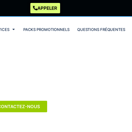
APPELER
VICES
PACKS PROMOTIONNELS
QUESTIONS FRÉQUENTES
s électriciens à Woluwe-
nt-Lambert
CONTACTEZ-NOUS