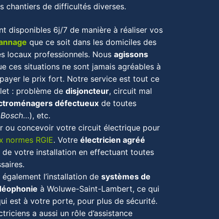
 chantiers de difficultés diverses.
nt disponibles 6j/7 de manière à réaliser vos
pannage
que ce soit dans les domiciles des
les locaux professionnels. Nous
agissons
e ces situations ne sont jamais agréables à
payer le prix fort. Notre service est tout ce
plet : problème de
disjoncteur
, circuit mal
ectroménagers défectueux
de toutes
,
Bosch
…), etc.
ou concevoir votre circuit électrique pour
x normes RGIE
.
Votre
électricien
agréé
é de votre installation en effectuant toutes
saires.
également l’installation de
systèmes de
idéophonie
à
Woluwe-Saint-Lambert
, ce qui
i est à votre porte, pour plus de sécurité.
ctriciens a aussi un rôle d’assistance