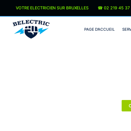
Panneau de gestion des cookies
VOTRE ELECTRICIEN SUR BRUXELLES ☎︎
02 219 45 37
PAGE D’ACCUEIL
SER
La référence de
Sai