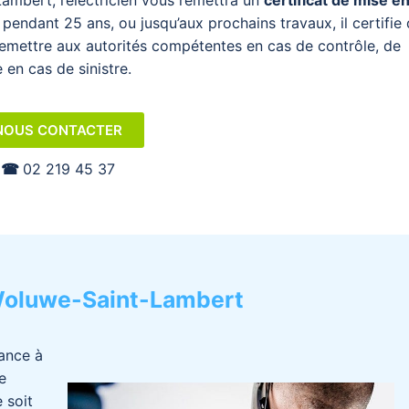
Lambert
, l’
électricien
vous remettra un
certificat de mise e
pendant 25 ans, ou jusqu’aux prochains travaux, il certifie
emettre aux autorités compétentes en cas de contrôle, de
en cas de sinistre.
NOUS CONTACTER
☎︎
02 219 45 37
Woluwe-Saint-Lambert
dance à
e
 soit