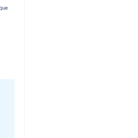
n
 que