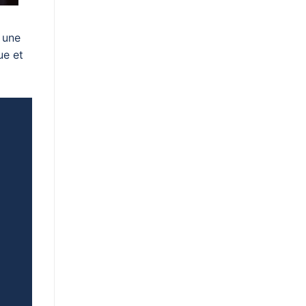
 une
ue et