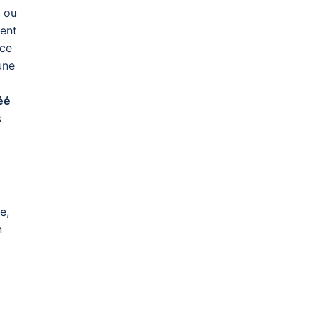
s ou
lent
 ce
une
éé
s
e,
n