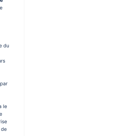
de
e du
urs
 par
 le
e
ise
 de