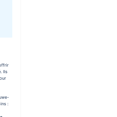
ffrir
 Ils
pour
luwe-
ins :
ue